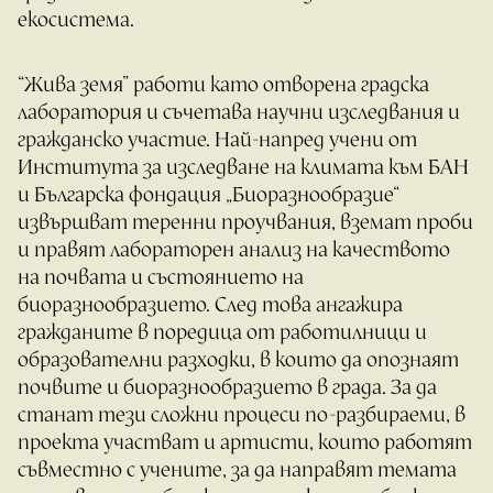
екосистема.
“Жива земя” работи като отворена градска
лаборатория и съчетава научни изследвания и
гражданско участие. Най-напред учени от
Института за изследване на климата към БАН
и Българска фондация „Биоразнообразие“
извършват теренни проучвания, вземат проби
и правят лабораторен анализ на качеството
на почвата и състоянието на
биоразнообразието. След това ангажира
гражданите в поредица от работилници и
образователни разходки, в които да опознаят
почвите и биоразнообразието в града. За да
станат тези сложни процеси по-разбираеми, в
проекта участват и артисти, които работят
съвместно с учените, за да направят темата