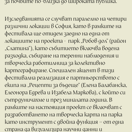
за почвите по-близка до широката публика.
Изследванията се случват паралелно на четири
различни локации в София, като в рамките на
фестивала ще отидем заедно на една от
локациите на проекта - парк „Робов дол“ (район
„Слатина“), като събитието включва водена
разходка, събиране на теренни наблюдения и
творческа работилница за колективно
картографиране. Специален акцент в тази
фестивална реализация е партньорството с
екипа на „Рецепти за бъдеще“ (Елена Балабанска,
Елеонора Едрева и Изабела Маркова), с който си
сътрдуничахме и през миналата година. В
рамките на настоящия проект се включват с
разработването на творческа карта на парка
като инструмент с двойна функция – от една
страна да визуализира научни данни и