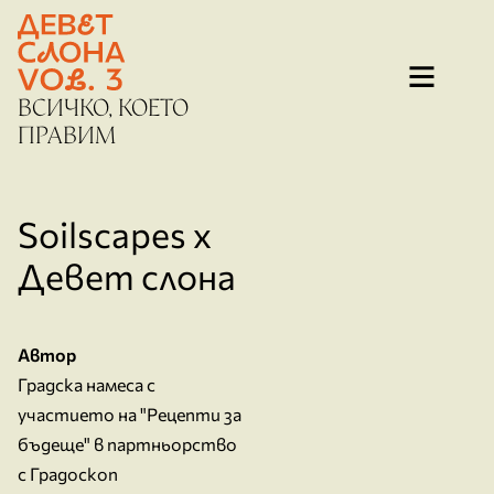
Преминаване
към
съдържанието
ВСИЧКО, КОЕТО
ПРАВИМ
Soilscapes x
Девет слона
Автор
Градска намеса с
участието на "Рецепти за
бъдеще" в партньорство
с Градоскоп