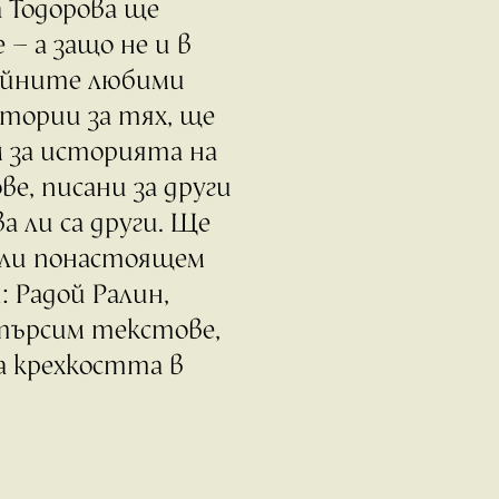
а Тодорова ще
– а защо не и в
нейните любими
тории за тях, ще
м за историята на
ве, писани за други
а ли са други. Ще
или понастоящем
 Радой Ралин,
 търсим текстове,
а крехкостта в