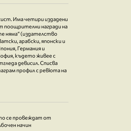
сист. Има четири издадени
ат поощрителни награди на
 те няма“ (издателство
ватски, арабски, японски и
Япония, Германия и
София, където живее с
тгледа девисил. Списва
стаграм профил с ревюта на
ито се провеждат от
лбочен начин