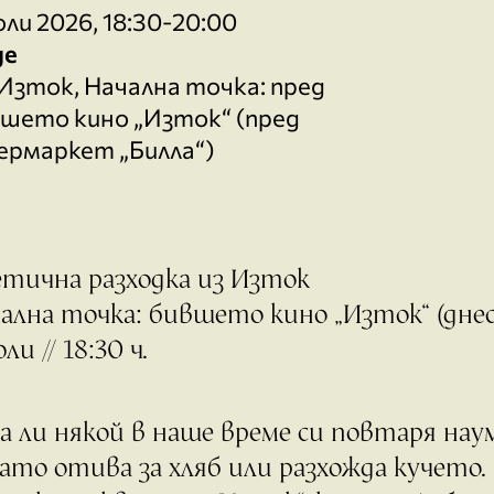
юли 2026, 18:30-20:00
де
 Изток, Начална точка: пред
шето кино „Изток“ (пред
ермаркет „Билла“)
тична разходка из Изток
ална точка: бившето кино „Изток“ (днес
юли // 18:30 ч.
а ли някой в наше време си повтаря на
ато отива за хляб или разхожда кучето. 