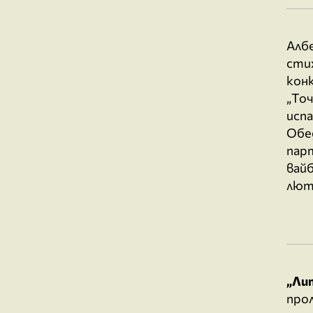
Алб
сти
конк
„Точ
испа
Обед
парт
вайб
лют
„Ли
про