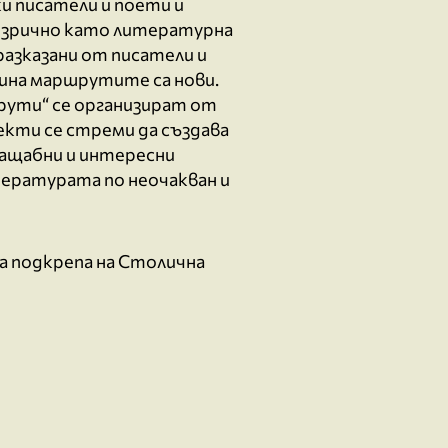
и писатели и поети и
 изрично като литературна
азказани от писатели и
ина маршрутите са нови.
рути“ се организират от
екти се стреми да създава
мащабни и интересни
тературата по неочакван и
а подкрепа на Столична