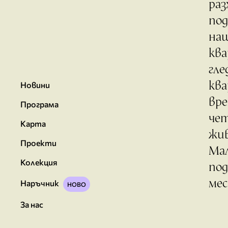
раз
под
наш
ква
гле
ква
Новини
вре
Програма
че
Карта
жив
Проекти
Мал
Колекция
под
мес
Наръчник
За нас