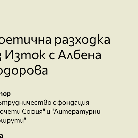
оетична разходка
з Изток с Албена
одорова
тор
ътрудничество с фондация
очети София" и "Литературни
ршрути"
а