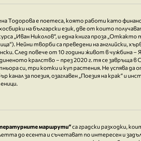
ена Тодорова е поетеса, която работи като финан
хосбирки на български език, две от които получав
урса „Иван Николов“, и една книга проза „Откакто
ица“). Нейни творби са преведени на английски, хър
нски. След повече от 10 години живот в чужбина – 
иненото кралство – през 2020 г. тя се завръща в 
ньора си, три котки и куп растения. Не успява да о
ър канал за поезия, озаглавен „Поезия на крак“ и ин
еници.
тературните маршрути“
са градски разходки, ко
летта до есента и съчетават по интересен и задъ