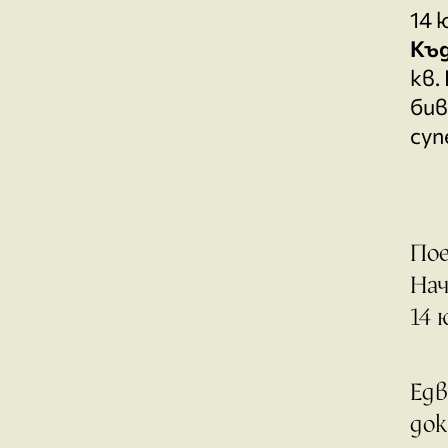
14 
Къ
кв.
бив
суп
Пое
Нач
14 
Едв
док