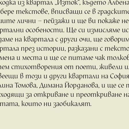
ходка из квартал „Изток“, където Албен
бере текстове, вписващи се в градските 
ите лични – пейзажи и ще ви покаже 
ртални особености. Ще си измисляме ис
даме на квартала с други очи, ще говори
ртала през истории, разказани с тексто
мена и места и ще се питаме чак толков
тем стихотворения от поети, живели 
еещи в този и други квартали на София:
ина Томова, Димана Йорданова, и ще се
ходящи за откриване и преоткриване н
тата, които ни заобикалят.