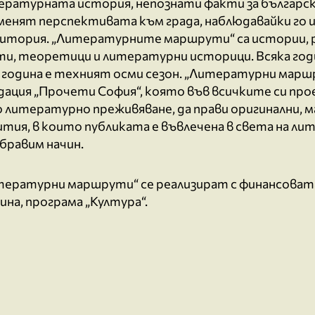
ературната история, непознати факти за българск
менят перспективата към града, наблюдавайки го
итория. „Литературните маршрути“ са истории, р
ти, теоретици и литературни историци. Всяка год
и година е техният осми сезон. „Литературни марш
ация „Прочети София“, която във всичките си про
о литературно преживяване, да прави оригинални, 
тия, в които публиката е въвлечена в света на ли
бравим начин.
тературни маршрути“ се реализират с финансоват
на, програма „Култура“.