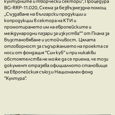
културните и творчески сектори“, Процедура
BG-RRP-11.020, Схема за безвъзмездна помощ
„Създаване на български продукции и
копродукции в сектора на КТИ и
промотирането им на европейските и
международни пазари за изкуства““ от Плана за
възстановяване и устойчивост. Цялата
отговорност за съдържанието на проекта се
носи от фондация “Син куб” и при никакви
обстоятелства не може да се приема, че този
документ отразява официалното становище
на Европейския съюз и Национален фонд
“Култура”.