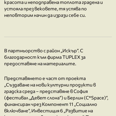
красота и неподправена топлота градена и
устояла през вековете, тя успява по
неповторим начин да изрази себе си.
В партньорство с район „Искър“. С
благодарност към фирма TUPLEX за
предоставяне на материалите.
Представянето е част от проекта
„Създаване на нови културни продукти в
градска среда – представяне в София
(фестивал „Девет слона“) и Берлин (C*Space)“,
финансиран чрез Компонент 11 „Социално
включване“, Инвестиция 6 „Развитие на