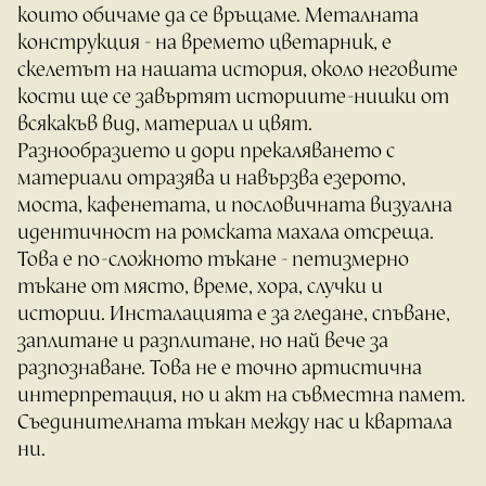
които обичаме да се връщаме. Металната
конструкция - на времето цветарник, е
скелетът на нашата история, около неговите
кости ще се завъртят историите-нишки от
всякакъв вид, материал и цвят.
Разнообразието и дори прекаляването с
материали отразява и навързва езерото,
моста, кафенетата, и пословичната визуална
идентичност на ромската махала отсреща.
Това е по-сложното тъкане - петизмерно
тъкане от място, време, хора, случки и
истории. Инсталацията е за гледане, спъване,
заплитане и разплитане, но най вече за
разпознаване. Това не е точно артистична
интерпретация, но и акт на съвместна памет.
Съединителната тъкан между нас и квартала
ни.