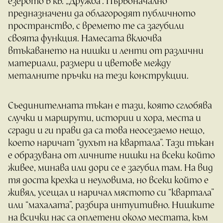
езерото в кв. „Дружба“. Първоначално
предназначени да облагородят публичното
пространство, с времето те са загубили
своята функция. Намесата включва
втъкаването на нишки и ленти от различни
материали, размери и цветове между
металните пръчки на тези конструкции.
Съединителната тъкан е тази, която сглобява
случки и маршрути, истории и хора, места и
сгради и ги прави да са това неосезаемо нещо,
което наричат “духът на квартала”. Тази тъкан
е образувана от личните нишки на всеки който
живее, минава или дори се е загубил там. На вид
тя доста крехка и неуловима, но всеки който е
живял, усещал и наричал мястото си “квартала”
или “махалата”, разбира интуитивно. Нишките
на всички нас са оплетени около местата, към