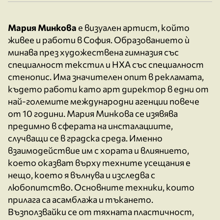
Mария Минкова
е визуален артист, който
живее и работи в София. Образованието ѝ
минава през художествена гимназия със
специалност текстил и НХА със специалност
стенопис. Има значителен опит в рекламата,
където работи като арт директор в едни от
най-големите международни агенции повече
от 10 години. Мария Минкова се изявява
предимно в сферата на инсталациите,
случващи се в градска среда. Именно
взаимодействие им с хората и влиянието,
което оказват върху техните усещания е
нещо, което я вълнува и изследва с
любопитство. Основните техники, които
прилага са асамблажа и тъкането.
Възползвайки се от тяхната пластичност,