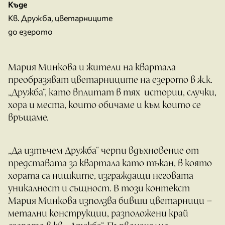
Къде
Кв. Дружба, цветарниците
до езерото
Мария Минкова и жители на квартала
преобразяват цветарниците на езерото в ж.к.
„Дружба“, като вплитат в тях истории, случки,
хора и места, които обичаме и към които се
връщаме.
„Да изтъчем Дружба“ черпи вдъхновение от
представата за квартала като тъкан, в която
хората са нишките, изграждащи неговата
уникалност и същност. В този контекст
Мария Минкова използва бивши цветарници –
метални конструкции, разположени край