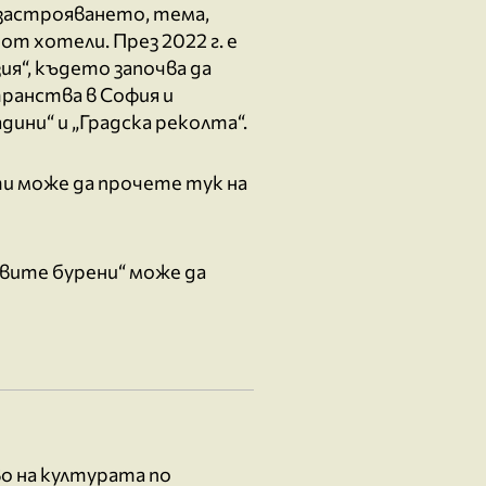
езастрояването, тема,
от хотели. През 2022 г. е
ия“, където започва да
ранства в София и
ини“ и „Градска реколта“.
и може да прочете тук на
вите бурени“ може да
о на културата по