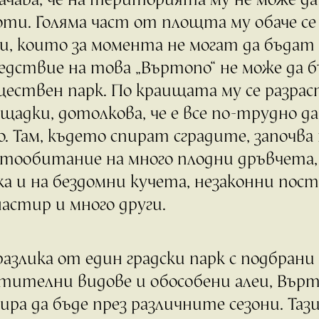
ти. Голяма част от площта му обаче с
и, които за момента не могат да бъдат
едствие на това „Въртопо“ не може да 
ществен парк. По краищата му се разр
щадки, дотолкова, че е все по-трудно да
о. Там, където спират сградите, започва
тообитание на много плодни дръвчета, 
а и на бездомни кучета, незаконни пост
астир и много други.
разлика от един градски парк с подбрани
тителни видове и обособени алеи, Върт
ира да бъде през различните сезони. Тази