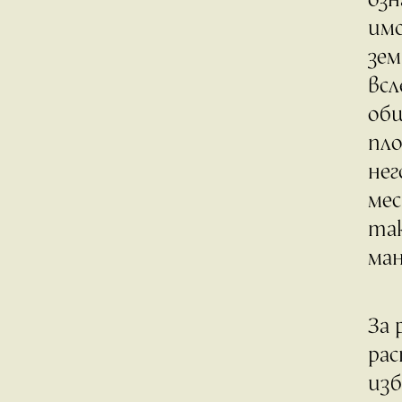
имо
зем
всл
об
пло
нег
мес
так
ман
За 
рас
изб