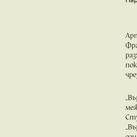
Ар
Фра
раз
пок
чре
„Въ
меж
Сту
„Въ
озн