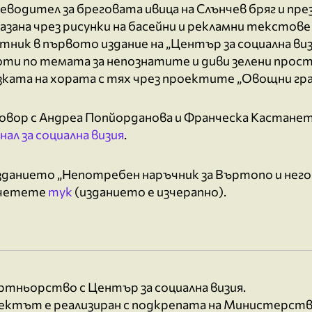
еводител за бреговата ивица на Слънчев бряг и пр
азана чрез рисунки на басейни и рекламни текстове 
тник в първото издание на „Център за социална виз
оти по темата за непознатите и диви зелени прост
ката на хората с тях чрез проектите „Овощни град
говор с Андреа Попйорданова и Франческа Кастанет
ал за социална визия
.
изданието „Непотребен наръчник за Въртопо и него
четете
тук
(изданието е изчерапно).
ртньорство с Център за социална визия.
ектът е реализиран с подкрепата на Министерств