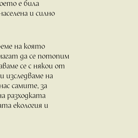
оето е била
населена и силно
реме на която
магат да се потопим
аваме се с някои от
и изследваме на
нас самите, за
на разходката
та екология и