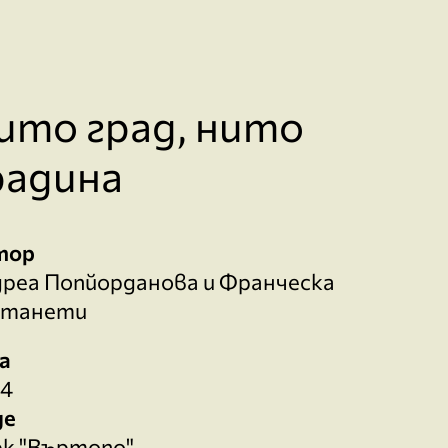
ито град, нито
радина
тор
реа Попйорданова и Франческа
станети
а
24
де
к "Въртопо"