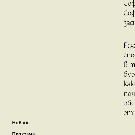
Соф
Соф
зас
Раз
спо
в т
бур
как
поч
обс
ет
Новини
Програма