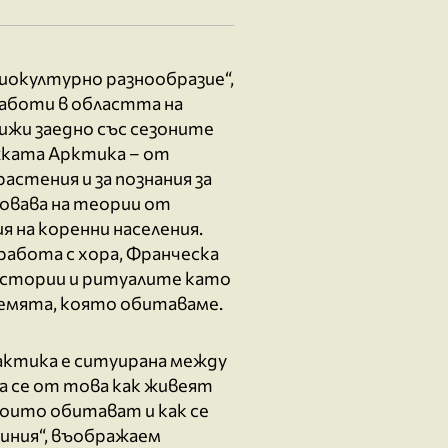
иокултурно разнообразие“,
аботи в областта на
ижи заедно със сезоните
жката Арктика – от
растения и за познания за
зовава на теории от
 на коренни населения.
работа с хора, Франческа
истории и ритуалите като
земята, която обитаваме.
актика е ситуирана между
а се от това как живеят
оито обитават и как се
линия“, въображаем