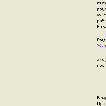
път
разк
учас
раб
връз
Раз
Журн
За 
про
В па
Про