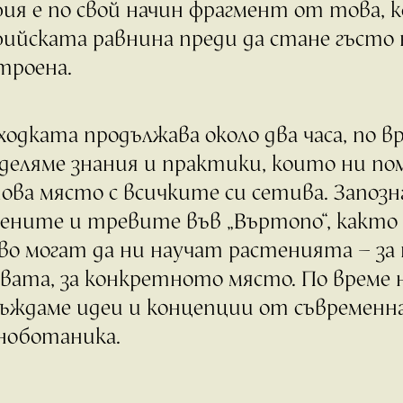
ия е по свой начин фрагмент от това, к
ийската равнина преди да стане гъсто 
троена.
ходката продължава около два часа, по в
деляме знания и практики, които ни по
ова място с всичките си сетива. Запозн
ените и тревите във „Въртопо“, както 
во могат да ни научат растенията – за 
вата, за конкретното място. По време 
ъждаме идеи и концепции от съвременна
ноботаника.