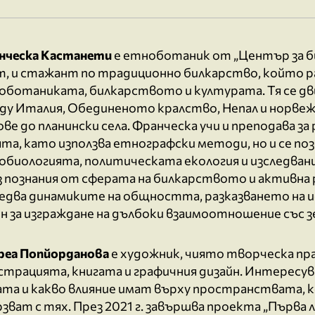
нческа Кастанети
е етноботаник от „Център за б
т, и стажант по традиционно билкарство, който р
оботаниката, билкарството и културата. Тя се дв
ду Италия, Обединеното кралство, Непал и норве
ве до планински села. Франческа учи и преподава за 
та, като използва етнографски методи, но и се по
биологията, политическата екология и изследвания
 познания от сферата на билкарството и активна 
ледва динамиките на общността, разказването на 
ин за изграждане на дълбоки взаимоотношение със 
реа Попйорданова
е художник, чиято творческа пр
страцията, книгата и графичния дизайн. Интересув
ата и какво влияние имат върху пространствата, к
зват с тях. През 2021 г. завършва проекта „Първа 