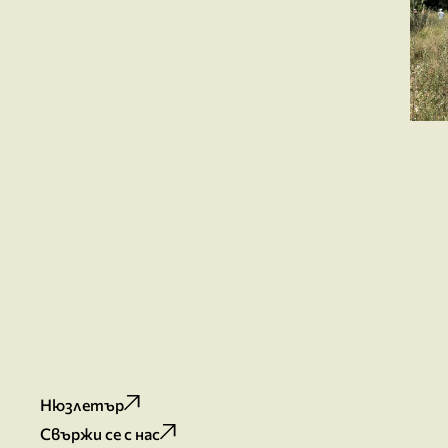
Нюзлетър
Свържи се с нас