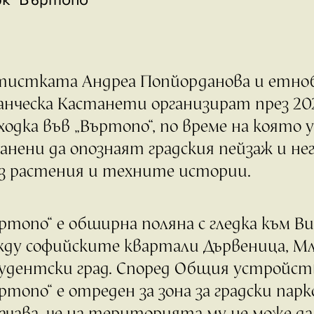
тистката Андреа Попйорданова и етн
нческа Кастанети организират през 202
ходка във „Въртопо“, по време на която
анени да опознаят градския пейзаж и н
з растения и техните истории.
ртопо“ е обширна поляна с гледка към В
ду софийските квартали Дървеница, М
дентски град. Според Общия устройств
ртопо“ е отреден за зона за градски парк
ачава, че на територията му не може д