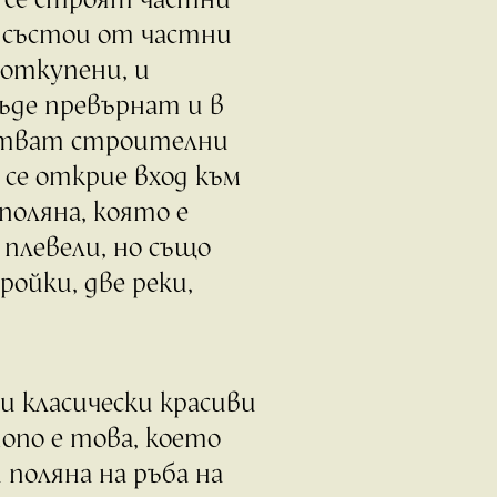
е състои от частни
 откупени, и
бъде превърнат и в
астват строителни
 се открие вход към
 поляна, която е
плевели, но също
ройки, две реки,
 и класически красиви
опо е това, което
 поляна на ръба на