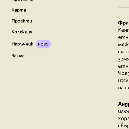
Карта
Проекти
Фра
Кен
Колекция
етн
Наръчник
меж
фаро
За нас
земя
етно
Чрез
изс
нач
Анд
илю
хор
свър