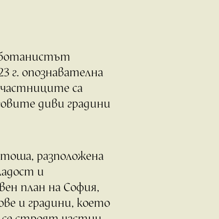
оботанистът
3 г. опознавателна
 участниците са
еговите диви градини
итоша, разположена
ладост и
ен план на София,
ове и градини, което
а се строят частни