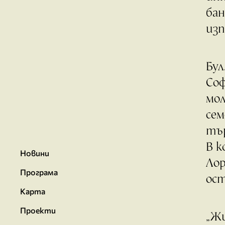
бан
изп
Бул
Соф
мол
сем
тър
В к
Новини
Лор
Програма
ост
Карта
Проекти
„Жи