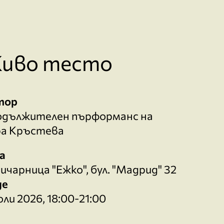
иво тесто
тор
одължителен пърформанс на
ра Кръстева
а
ичарница "Ежко", бул. "Мадрид" 32
де
юли 2026, 18:00-21:00