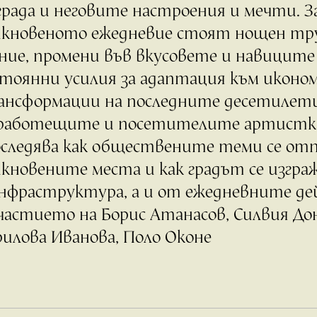
града и неговите настроения и мечти. 
икновеното ежедневие стоят нощен тр
ние, промени във вкусовете и навиците 
тоянни усилия за адаптация към иконо
ансформации на последните десетилети
 работещите и посетителите артистк
следява как обществените теми се от
кновените места и как градът се изграж
нфраструктура, а и от ежедневните де
частието на Борис Атанасов, Силвия До
илова Иванова, Поло Оконе