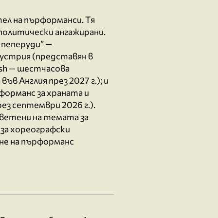
ел на пърформанси. Тя
 политически ангажирани.
 пеперуди” —
устрия (представян в
ish — шестчасова
в Англия през 2027 г.); и
рформанс за храната и
ез септември 2026 г.).
ветени на темата за
за хореографски
ане на пърформанс