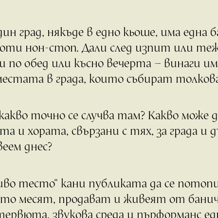
дин град, някъде в едно кьоше, има една
оти нон-стоп. Дали след изпит или теж
и по обед или късно вечерта – винаги и
местата в града, които събират толкова
какво точно се случва там? Какво може 
та и хората, свързани с тях, за града и
еем днес?
во тесто“ кани публиката да се потопи
то месят, продават и живеят от банич
ервюта, звукова среда и пърформанс ед