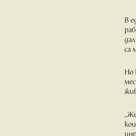
В е
раб
дал
са 
Но 
мес
жив
„Жи
кои
инт