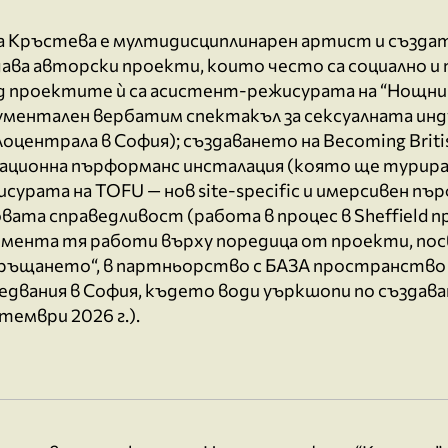
а Кръстева е мултидисциплинарен артист и създат
ава авторски проекти, които често са социално и
д проектите ѝ са асистент-режисурата на “Нощни
ументален вербатим спектакъл за сексуалната инд
оцентрала в София); създаването на Becoming Brit
ционна пърформанс инсталация (която ще турира въ
сурата на TOFU — нов site-specific и имерсивен пъ
вата справедливост (работа в процес в Sheffield пр
омента тя работи върху поредица от проекти, пос
връщането“, в партньорство с БАЗА пространство 
едвания в София, където води уъркшопи по създав
тември 2026 г.).