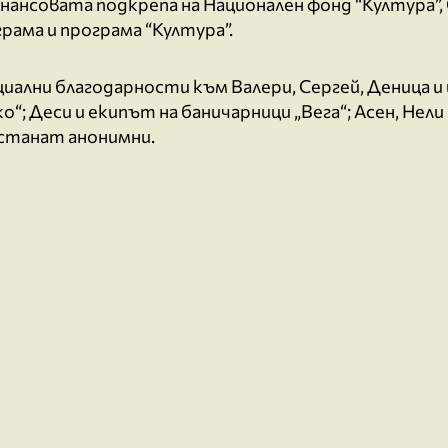
нансовата подкрепа на Национален фонд “Култура”
рама и програма “Култура”.
иални благодарности към Валери, Сергей, Деница и 
о“; Деси и екипът на баничарници „Вега“; Асен, Нел
останат анонимни.
ht © 2026 Девет слона | Powered by
Astra WordPre