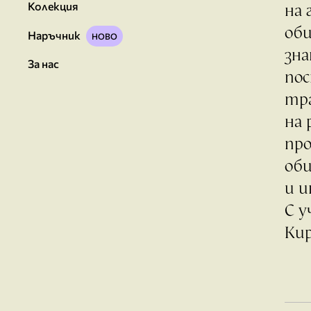
на 
Колекция
об
Наръчник
зна
За нас
пос
тр
на
про
оби
и и
С у
Кир