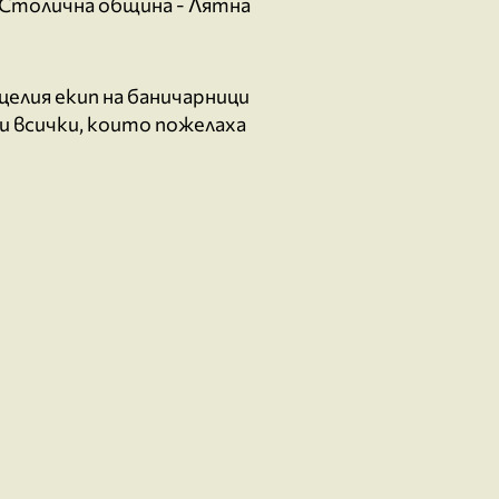
, Столична община - Лятна
целия екип на баничарници
и и всички, които пожелаха
ss Theme