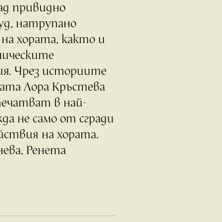
Зад привидно
уд, натрупано
на хората, както и
мическите
я. Чрез историите
ата Лора Кръстева
печатват в най-
да не само от сгради
йствия на хората.
нева, Ренета