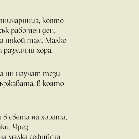
 баничарница, която
ък работен ден,
ма някой там. Малко
 различни хора.
да ни научат тези
 държавата, в която
 в света на хората,
ки. Чрез
на малка софийска