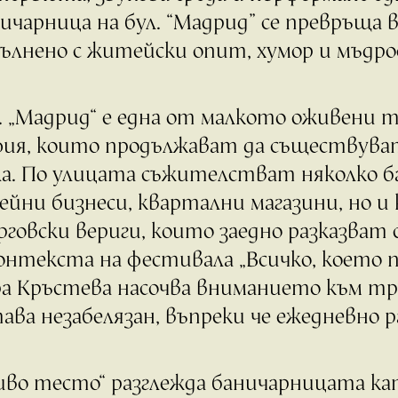
ичарница на бул. “Мадрид” се превръща 
ълнено с житейски опит, хумор и мъдро
. „Мадрид“ е една от малкото оживени т
ия, които продължават да съществуват
а. По улицата съжителстват няколко б
ейни бизнеси, квартални магазини, но и
говски вериги, които заедно разказват 
онтекста на фестивала „Всичко, което 
а Кръстева насочва вниманието към тр
ава незабелязан, въпреки че ежедневно р
во тесто“ разглежда баничарницата кат