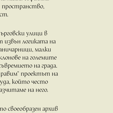
в пространство,
ст.
ърговски улици в
 извън логиката на
аничарници, малки
 клонове на големите
съвремието на града.
правим“ проектът на
уда, който често
азчитаме на него.
о своеобразен архив