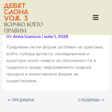
Преминаване
към
съдържанието
ВСИЧКО, КОЕТО
Спонтанни градове
ПРАВИМ
От
Anna Ivanova
/
юли 1, 2026
Тридневен летен форум за обмен на практики,
който събира артисти, изследователи и
куратори около темата за спонтанността в
градската среда, неформалните градски
процеси и колективните форми на
съществуване.
ПРЕДИШНА
СЛЕДВАЩА