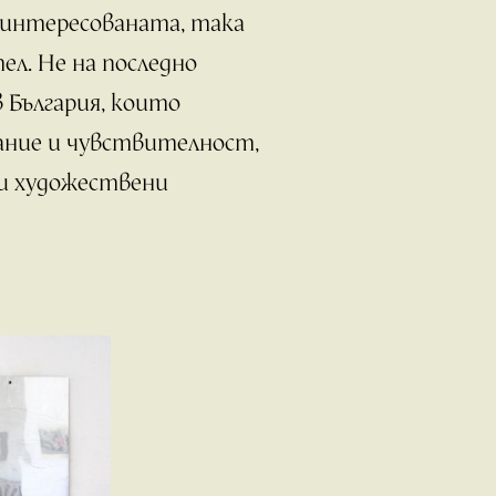
 заинтересованата, така
ел. Не на последно
 България, които
ание и чувствителност,
ни художествени