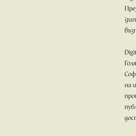
Пре
‘ди
въз
Dig
Гол
Соф
на 
про
пуб
дос