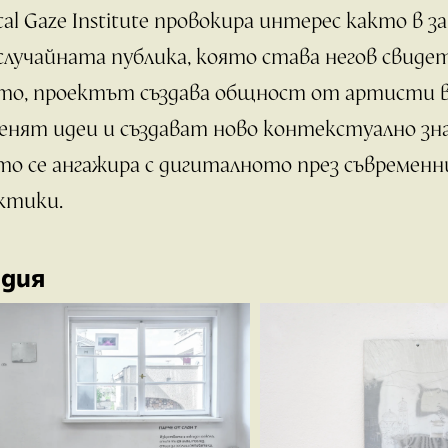
ital Gaze Institute провокира интерес както в
 случайната публика, която става негов свидет
то, проектът създава общност от артисти в
енят идеи и създават ново контекстуално зн
то се ангажира с дигиталното през съвремен
ктики.
дия