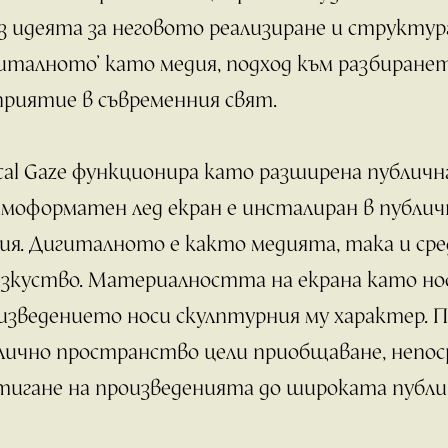
з идеята за неговото реализиране и структур
гиталното’ като медия, подход към разбиране
приятие в съвременния свят.
ital Gaze функционира като разширена публичн
ямоформатен лед екран е инсталиран в публи
ия. Дигиталното е както медията, така и сре
изкуство. Материалността на екрана като но
изведението носи скулптурния му характер. 
лично пространство цели приобщаване, непос
тигане на произведенията до широката публи