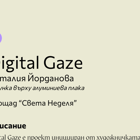
igital Gaze
талия Йордановa
унка върху алуминиева плака
ощад “Света Неделя”
исание
ital Gaze e проект иницииран от художничкат