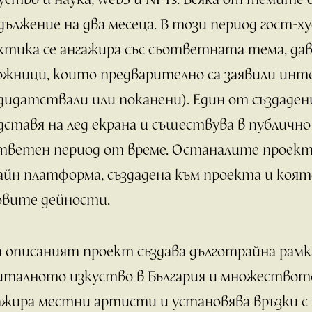
дължение на два месеца. В този период гост-х
ктика се ангажира със съответната тема, дав
ожници, които предварително са заявили интер
дидатствали или поканени). Един от създаде
дставя на лед екрана и съществува в публичн
тветен период от време. Останалите проект
айн платформа, създадена към проекта и коя
овите дейности.
а описаният проект създава дълготрайна рамк
италното изкуство в България и множествот
ажира местни артисти и установява връзки с