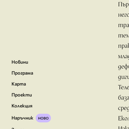
Пър
нег
тра
тем
пра
мла
Новини
деф
Програма
диг
Карта
Тел
Проекти
баз
Колекция
сре
Еко
Наръчник
Изк