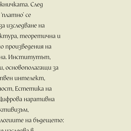
жничката. След
‘платно’ се
 за изследване на
ктура, теоретична и
о произведения на
ана. Институтът,
и, основополагащи за
твен интелект,
ност, Естетика на
 Цифрова наративна
активизъм,
ологиите на бъдещето:
е изследва в