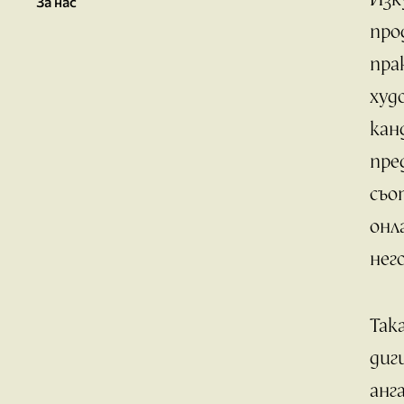
За нас
про
пра
худ
кан
пре
съо
онл
нег
Так
диг
анг