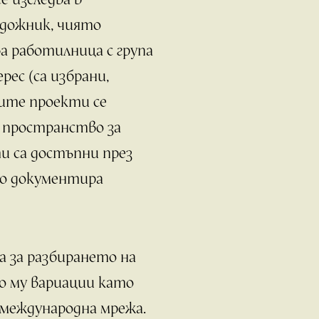
удожник, чиято
а работилница с група
ес (са избрани,
ните проекти се
о пространство за
и са достъпни през
то документира
а за разбирането на
о му вариации като
 международна мрежа.