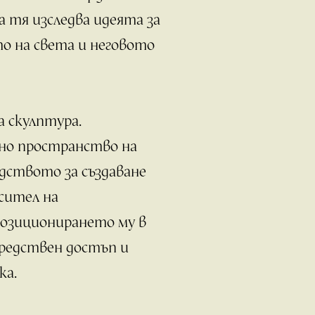
а тя изследва идеята за
то на света и неговото
а скулптура.
чно пространство на
дството за създаване
сител на
Позиционирането му в
редствен достъп и
ка.