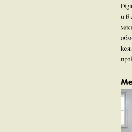
Dig
и в
мяс
обм
коя
пра
Ме